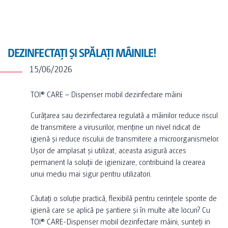
DEZINFECTAȚI ȘI SPĂLAȚI MÂINILE!
15/06/2026
TOI® CARE – Dispenser mobil dezinfectare mâini
Curățarea sau dezinfectarea regulată a mâinilor reduce riscul
de transmitere a virusurilor, menține un nivel ridicat de
igienă și reduce riscului de transmitere a microorganismelor.
Ușor de amplasat și utilizat, aceasta asigură acces
permanent la soluții de igienizare, contribuind la crearea
unui mediu mai sigur pentru utilizatori.
Căutați o soluție practică, flexibilă pentru cerințele sporite de
igienă care se aplică pe șantiere și în multe alte locuri? Cu
TOI® CARE-Dispenser mobil dezinfectare mâini, sunteți in