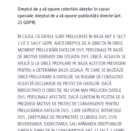
Dreptul de a vă opune colectării datelor în cazuri
speciale; dreptul de a vă opune publicității directe (art.
21 GDPR)
ÎN CAZUL CĂ DATELE SUNT PRELUCRATE ÎN BAZA ART. 6 SECT.
1 LIT. E SAU F GDPR, AVEȚI DREPTUL DE A OBIECTA ÎN ORICE
MOMENT PRELUCRĂRII DATELOR DVS. PERSONALE PE BAZĂ
DE MOTIVE DERIVATE DIN SITUAȚIA DVS. UNICĂ. ACEASTA SE
APLICĂ ȘI LA ORICE PROFILARE PE BAZA ACESTOR PREVEDERI.
PENTRU A DETERMINA BAZA LEGALA, PE CARE SE BAZEAZĂ
ORICE PRELUCRARE A DATELOR, VA RUGĂM SĂ CONSULTAȚI
ACEASTĂ DECLARAȚIE DE PROTECȚIA DATELOR. DACĂ
ÎNREGISTRAȚI O OBIECȚIE, NU VOM MAI PRELUCRA DATELE
DVS. PERSONALE AFECTATE, DACĂ SUNTEM ÎN POZIȚIA DE A
PREZENTA MOTIVE DE PROTECȚIE CONVERGENTE PENTRU
PRELUCRAREA DATELOR DVS., CARE DEPĂȘESC INTERESELE
DVS., DREPTURILE DE PROPRIETATE ȘI LIBERUL DVS. ESTE
REVENȚIAREA, EXERCITAREA SAU APĂRAREA DREPTURILOR
JURIDICE (OBIECTIE ÎN CONFORMITATE ART. 21 SECT. 1 GDPR).