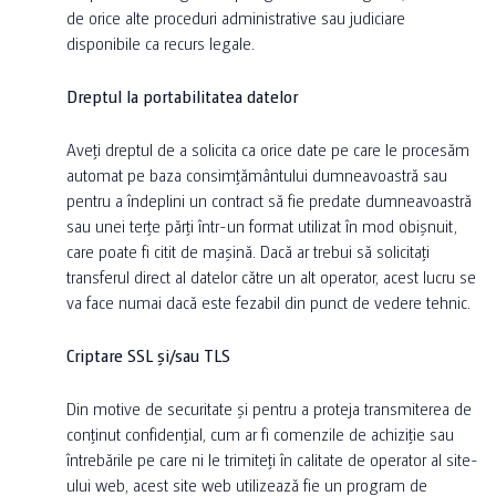
de orice alte proceduri administrative sau judiciare
disponibile ca recurs legale.
Dreptul la portabilitatea datelor
Aveți dreptul de a solicita ca orice date pe care le procesăm
automat pe baza consimțământului dumneavoastră sau
pentru a îndeplini un contract să fie predate dumneavoastră
sau unei terțe părți într-un format utilizat în mod obișnuit,
care poate fi citit de mașină. Dacă ar trebui să solicitați
transferul direct al datelor către un alt operator, acest lucru se
va face numai dacă este fezabil din punct de vedere tehnic.
Criptare SSL și/sau TLS
Din motive de securitate și pentru a proteja transmiterea de
conținut confidențial, cum ar fi comenzile de achiziție sau
întrebările pe care ni le trimiteți în calitate de operator al site-
ului web, acest site web utilizează fie un program de