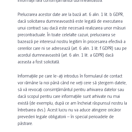
Prelucrarea acestor date are la bază art. 6 alin. 1 lit. b GDPR,
dacă solicitarea dumneavoastră este legată de executarea
unui contract sau dacă este necesară realizarea unor măsuri
precontractuale. În toate celelalte cazuri, prelucrarea se
bazează pe interesul nostru legitim în procesarea efectivă a
cererilor care ni se adresează (art. 6 alin. 1 lit. f GDPR) sau pe
acordul dumneavoastră (art. 6 alin. 1 lit. a GDPR) dacă
aceasta a fost solicitată.
Informațiile pe care le-ați introdus în formularul de contact
vor rămâne la noi până când ne veți cere să ștergem datele,
să vă revocați consimțământul pentru arhivarea datelor sau
dacă scopul pentru care informațiile sunt arhivate nu mai
există (de exemplu, după ce am încheiat răspunsul nostru la
întrebarea dvs.). Acest lucru nu va aduce atingere oricăror
prevederi legale obligatorii – în special perioadele de
păstrare.