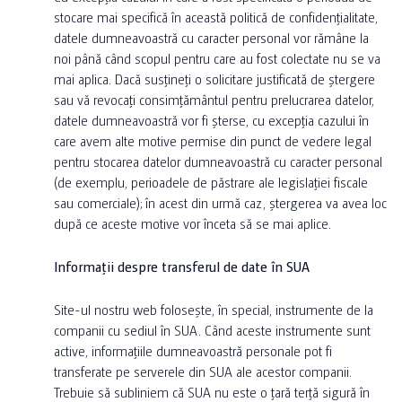
stocare mai specifică în această politică de confidențialitate,
datele dumneavoastră cu caracter personal vor rămâne la
noi până când scopul pentru care au fost colectate nu se va
mai aplica. Dacă susțineți o solicitare justificată de ștergere
sau vă revocați consimțământul pentru prelucrarea datelor,
datele dumneavoastră vor fi șterse, cu excepția cazului în
care avem alte motive permise din punct de vedere legal
pentru stocarea datelor dumneavoastră cu caracter personal
(de exemplu, perioadele de păstrare ale legislației fiscale
sau comerciale); în acest din urmă caz, ștergerea va avea loc
după ce aceste motive vor înceta să se mai aplice.
Informații despre transferul de date în SUA
Site-ul nostru web folosește, în special, instrumente de la
companii cu sediul în SUA. Când aceste instrumente sunt
active, informațiile dumneavoastră personale pot fi
transferate pe serverele din SUA ale acestor companii.
Trebuie să subliniem că SUA nu este o țară terță sigură în