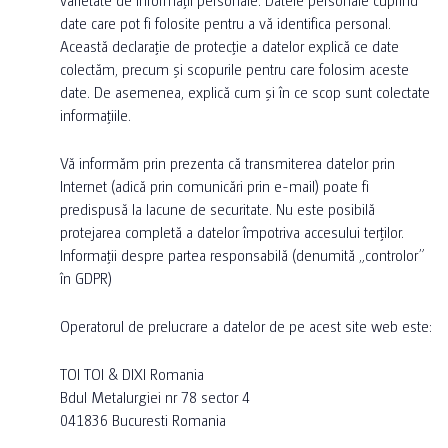
date care pot fi folosite pentru a vă identifica personal.
Această declarație de protecție a datelor explică ce date
colectăm, precum și scopurile pentru care folosim aceste
date. De asemenea, explică cum și în ce scop sunt colectate
informațiile.
Vă informăm prin prezenta că transmiterea datelor prin
Internet (adică prin comunicări prin e-mail) poate fi
predispusă la lacune de securitate. Nu este posibilă
protejarea completă a datelor împotriva accesului terților.
Informații despre partea responsabilă (denumită „controlor”
în GDPR)
Operatorul de prelucrare a datelor de pe acest site web este:
TOI TOI & DIXI Romania
Bdul Metalurgiei nr 78 sector 4
041836 Bucuresti Romania