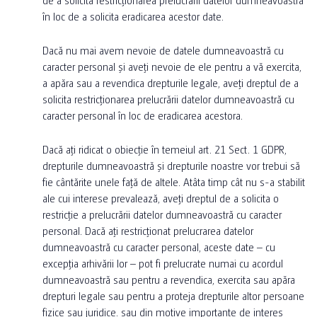
în loc de a solicita eradicarea acestor date.
Dacă nu mai avem nevoie de datele dumneavoastră cu
caracter personal și aveți nevoie de ele pentru a vă exercita,
a apăra sau a revendica drepturile legale, aveți dreptul de a
solicita restricționarea prelucrării datelor dumneavoastră cu
caracter personal în loc de eradicarea acestora.
Dacă ați ridicat o obiecție în temeiul art. 21 Sect. 1 GDPR,
drepturile dumneavoastră și drepturile noastre vor trebui să
fie cântărite unele față de altele. Atâta timp cât nu s-a stabilit
ale cui interese prevalează, aveți dreptul de a solicita o
restricție a prelucrării datelor dumneavoastră cu caracter
personal. Dacă ați restricționat prelucrarea datelor
dumneavoastră cu caracter personal, aceste date – cu
excepția arhivării lor – pot fi prelucrate numai cu acordul
dumneavoastră sau pentru a revendica, exercita sau apăra
drepturi legale sau pentru a proteja drepturile altor persoane
fizice sau juridice. sau din motive importante de interes