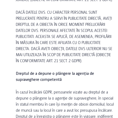
DACĂ DATELE DVS. CU CARACTER PERSONAL SUNT
PRELUCRATE PENTRU A SERVI ÎN PUBLICITATE DIRECTĂ, AVEȚI
DREPTUL DE A OBIECTA ÎN ORICE MOMENT PRELUCRĂRII
DATELOR DVS. PERSONALE AFECTATE ÎN SCOPUL ACESTEI
PUBLICITATI. ACEASTA SE APLICĂ, DE ASEMENEA, PROFILĂRII
ÎN MĂSURA ÎN CARE ESTE AFILIATA CU O PUBLICITATE
DIRECTA. DACĂ AVETI OBIECȚII, DATELE DVS ULTERIOR NU SE
MAI UTILIZEAZA ÎN SCOP DE PUBLICITATE DIRECTĂ (OBIECȚIE
ÎN CONFORMITATE ART. 21 SECT. 2 GDPR).
Dreptul de a depune o plângere la agenția de
supraveghere competentă
În cazul încălcării GDPR, persoanele vizate au dreptul de a
depune o plângere la o agenție de supraveghere, în special
în statul membru în care își mențin de obicei domiciliul, locul
de muncă sau la locul în care a avut loc presupusa încălcare.
Dreptul de a înregistra o plângere este în vigoare, indiferent