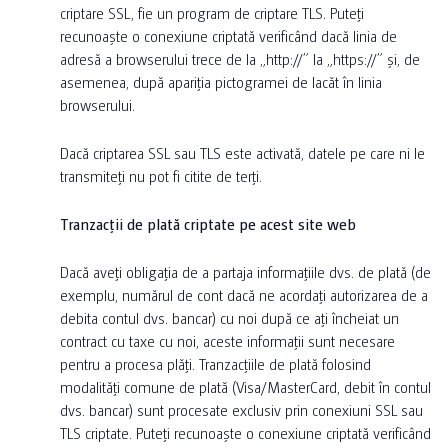
criptare SSL, fie un program de criptare TLS. Puteți
recunoaște o conexiune criptată verificând dacă linia de
adresă a browserului trece de la „http://” la „https://” și, de
asemenea, după apariția pictogramei de lacăt în linia
browserului.
Dacă criptarea SSL sau TLS este activată, datele pe care ni le
transmiteți nu pot fi citite de terți.
Tranzacții de plată criptate pe acest site web
Dacă aveți obligația de a partaja informațiile dvs. de plată (de
exemplu, numărul de cont dacă ne acordați autorizarea de a
debita contul dvs. bancar) cu noi după ce ați încheiat un
contract cu taxe cu noi, aceste informații sunt necesare
pentru a procesa plăți. Tranzacțiile de plată folosind
modalități comune de plată (Visa/MasterCard, debit în contul
dvs. bancar) sunt procesate exclusiv prin conexiuni SSL sau
TLS criptate. Puteți recunoaște o conexiune criptată verificând