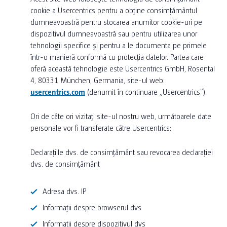
cookie a Usercentrics pentru a obține consimțământul
dumneavoastră pentru stocarea anumitor cookie-uri pe
dispozitivul dumneavoastră sau pentru utilizarea unor
tehnologii specifice și pentru a le documenta pe primele
într-o manieră conformă cu protecția datelor. Partea care
oferă această tehnologie este Usercentrics GmbH, Rosental
4, 80331 München, Germania, site-ul web:
usercentrics.com
(denumit în continuare „Usercentrics”).
Ori de câte ori vizitați site-ul nostru web, următoarele date
personale vor fi transferate către Usercentrics:
Declarațiile dvs. de consimțământ sau revocarea declarației
dvs. de consimțământ
Adresa dvs. IP
Informații despre browserul dvs
Informații despre dispozitivul dvs