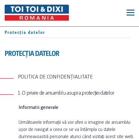
TOALETE MOBILE
Protecția datelor
TOALETE ECOLOGICE MOBILE
CONTAINERE
NOU! TOI® HYGIENE+
PROTECȚIA DATELOR
CONTAINER OFFICE
GARDURI MOBILE
NOU! DIXI® GREEN
TOI® FRESH
CONTAINER DEPOZITARE
POLITICA DE CONFIDENȚIALITATE
GARDURI SIGURANȚĂ
SERVICII
TOI® WATER
1. O privire de ansamblu asupra protecției datelor
TOI® CAP
GARDURI JANDARMERIE
DOMENII DE UTILIZARE
COMPANIA
Informatii generale
DIXI® PLUS
CONSTRUCȚII PRIVATE
DIXI® B
TOI TOI & DIXI GROUP
Următoarele informații vă vor oferi o imagine de ansamblu
COMENZI
CONSTRUCȚII PUBLICE
ușor de navigat a ceea ce se va întâmpla cu datele
DIXI®
ISTORIA NOASTRĂ
EVENIMENTE PRIVATE
dumneavoastră personale atunci când vizitați acest site web.