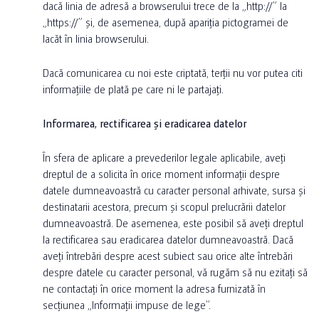
dacă linia de adresă a browserului trece de la „http://” la
„https://” și, de asemenea, după apariția pictogramei de
lacăt în linia browserului.
Dacă comunicarea cu noi este criptată, terții nu vor putea citi
informațiile de plată pe care ni le partajați.
Informarea, rectificarea și eradicarea datelor
În sfera de aplicare a prevederilor legale aplicabile, aveți
dreptul de a solicita în orice moment informații despre
datele dumneavoastră cu caracter personal arhivate, sursa și
destinatarii acestora, precum și scopul prelucrării datelor
dumneavoastră. De asemenea, este posibil să aveți dreptul
la rectificarea sau eradicarea datelor dumneavoastră. Dacă
aveți întrebări despre acest subiect sau orice alte întrebări
despre datele cu caracter personal, vă rugăm să nu ezitați să
ne contactați în orice moment la adresa furnizată în
secțiunea „Informații impuse de lege”.