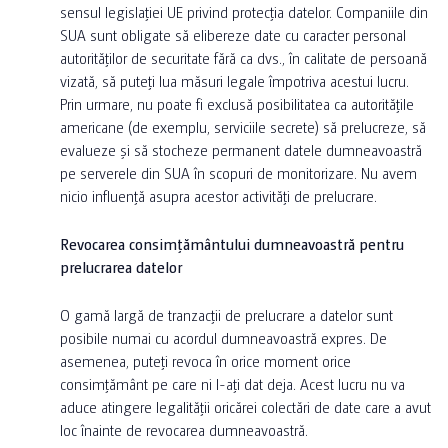
sensul legislației UE privind protecția datelor. Companiile din
SUA sunt obligate să elibereze date cu caracter personal
autorităților de securitate fără ca dvs., în calitate de persoană
vizată, să puteți lua măsuri legale împotriva acestui lucru.
Prin urmare, nu poate fi exclusă posibilitatea ca autoritățile
americane (de exemplu, serviciile secrete) să prelucreze, să
evalueze și să stocheze permanent datele dumneavoastră
pe serverele din SUA în scopuri de monitorizare. Nu avem
nicio influență asupra acestor activități de prelucrare.
Revocarea consimțământului dumneavoastră pentru
prelucrarea datelor
O gamă largă de tranzacții de prelucrare a datelor sunt
posibile numai cu acordul dumneavoastră expres. De
asemenea, puteți revoca în orice moment orice
consimțământ pe care ni l-ați dat deja. Acest lucru nu va
aduce atingere legalității oricărei colectări de date care a avut
loc înainte de revocarea dumneavoastră.