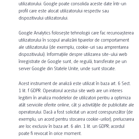
utilizatorului. Google poate consolida aceste date într-un
profil care este alocat utilizatorului respectiv sau
dispozitivului utilizatorului.
Google Analytics folosește tehnologii care fac recunoașterea
utilizatorului în scopul analizării tiparelor de comportament
ale utilizatorului (de exemplu, cookie-uri sau amprentarea
dispozitivului). Informațiile despre utilizarea site-ului web
înregistrate de Google sunt, de regulă, transferate pe un
server Google din Statele Unite, unde sunt stocate.
Acest instrument de analiză este utilizat în baza art. 6 Sect.
1 lit. f GDPR. Operatorul acestui site web are un interes
legitim în analiza modelelor de utilizatori pentru a optimiza
atât serviciile oferite online, cât și activitățile de publicitate ale
operatorului. Dacă a fost solicitat un acord corespunzător (de
exemplu, un acord pentru stocarea cookie-urilor), prelucrarea
are loc exclusiv în baza art. 6 alin. 1 lit. un GDPR; acordul
poate fi revocat în orice moment.