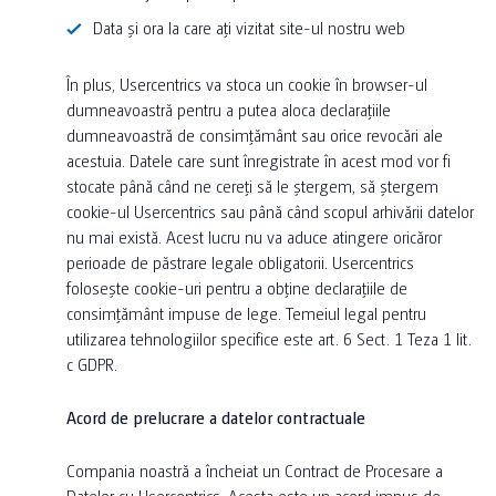
Data și ora la care ați vizitat site-ul nostru web
În plus, Usercentrics va stoca un cookie în browser-ul
dumneavoastră pentru a putea aloca declarațiile
dumneavoastră de consimțământ sau orice revocări ale
acestuia. Datele care sunt înregistrate în acest mod vor fi
stocate până când ne cereți să le ștergem, să ștergem
cookie-ul Usercentrics sau până când scopul arhivării datelor
nu mai există. Acest lucru nu va aduce atingere oricăror
perioade de păstrare legale obligatorii. Usercentrics
folosește cookie-uri pentru a obține declarațiile de
consimțământ impuse de lege. Temeiul legal pentru
utilizarea tehnologiilor specifice este art. 6 Sect. 1 Teza 1 lit.
c GDPR.
Acord de prelucrare a datelor contractuale
Compania noastră a încheiat un Contract de Procesare a
Datelor cu Usercentrics. Acesta este un acord impus de