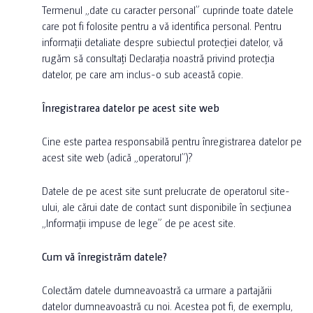
TOI SATELLITE
ȘTIRI
Termenul „date cu caracter personal” cuprinde toate datele
BRANDURILE NOASTRE
EVENIMENTE PUBLICE
care pot fi folosite pentru a vă identifica personal. Pentru
TOI MONDO
CONFORMITĂȚI
informații detaliate despre subiectul protecției datelor, vă
EXERCIȚII MILITARE
RELAȚII CLIENȚI
rugăm să consultați Declarația noastră privind protecția
SUSTENABILITATE
SPAȚII PUBLICE
datelor, pe care am inclus-o sub această copie.
TOI® CARE
LOCAȚII TOI TOI & DIXI ROMÂNIA
Înregistrarea datelor pe acest site web
TOI TOI & DIXI ROMANIA
SERVICIILE NOASTRE
VIP TRAILER TOI® ECO
Cine este partea responsabilă pentru înregistrarea datelor pe
CERTIFICARI SISTEME DE MANAGEMENT
SERVICII TOALETE ECOLOGICE MOBILE
acest site web (adică „operatorul”)?
LAVOARE MOBILE
PROGRAM DE PREVENIRE A GENERĂRII DE DEȘEURI
SERVICII VIDANJARE TANK COLECTOR
Datele de pe acest site sunt prelucrate de operatorul site-
SOCIAL MEDIA
SERVICII PENTRU CONTAINERE
ului, ale cărui date de contact sunt disponibile în secțiunea
PROIECTE DE REFERINȚĂ
„Informații impuse de lege” de pe acest site.
ÎNTREBĂRI FRECVENTE
Cum vă înregistrăm datele?
CONTACT
Colectăm datele dumneavoastră ca urmare a partajării
IGIENA PE ȘANTIERE
datelor dumneavoastră cu noi. Acestea pot fi, de exemplu,
ȘTIRI