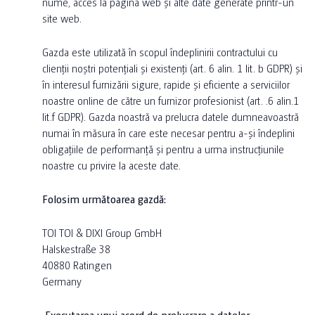
nume, acces la pagina web și alte date generate printr-un
site web.
Gazda este utilizată în scopul îndeplinirii contractului cu
clienții noștri potențiali și existenți (art. 6 alin. 1 lit. b GDPR) și
în interesul furnizării sigure, rapide și eficiente a serviciilor
noastre online de către un furnizor profesionist (art. .6 alin.1
lit.f GDPR). Gazda noastră va prelucra datele dumneavoastră
numai în măsura în care este necesar pentru a-și îndeplini
obligațiile de performanță și pentru a urma instrucțiunile
noastre cu privire la aceste date.
Folosim următoarea gazdă:
TOI TOI & DIXI Group GmbH
Halskestraße 38
40880 Ratingen
Germany
Executarea unui acord de prelucrare a datelor