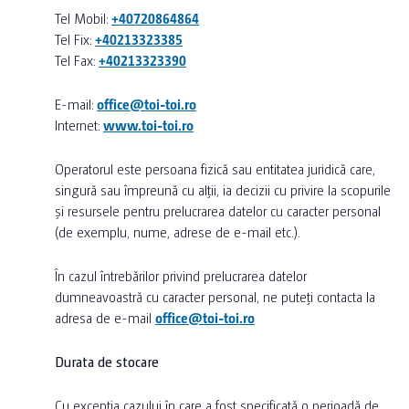
Tel Mobil:
+40720864864
Tel Fix:
+40213323385
Tel Fax:
+40213323390
E-mail:
office@toi-toi.ro
Internet:
www.toi-toi.ro
Operatorul este persoana fizică sau entitatea juridică care,
singură sau împreună cu alții, ia decizii cu privire la scopurile
și resursele pentru prelucrarea datelor cu caracter personal
(de exemplu, nume, adrese de e-mail etc.).
În cazul întrebărilor privind prelucrarea datelor
dumneavoastră cu caracter personal, ne puteți contacta la
adresa de e-mail
office@toi-toi.ro
Durata de stocare
Cu excepția cazului în care a fost specificată o perioadă de