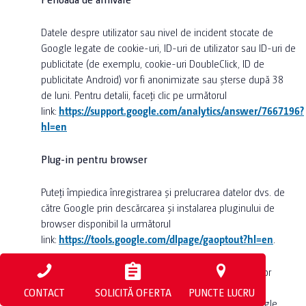
Datele despre utilizator sau nivel de incident stocate de
Google legate de cookie-uri, ID-uri de utilizator sau ID-uri de
publicitate (de exemplu, cookie-uri DoubleClick, ID de
publicitate Android) vor fi anonimizate sau șterse după 38
de luni. Pentru detalii, faceți clic pe următorul
link:
https://support.google.com/analytics/answer/7667196?
hl=en
Plug-in pentru browser
Puteți împiedica înregistrarea și prelucrarea datelor dvs. de
către Google prin descărcarea și instalarea pluginului de
browser disponibil la următorul
link:
https://tools.google.com/dlpage/gaoptout?hl=en
.
Pentru mai multe informații despre gestionarea datelor
utilizatorilor de către Google Analytics, vă rugăm să
CONTACT
SOLICITĂ OFERTA
PUNCTE LUCRU
consultați Declarația de confidențialitate a datelor Google