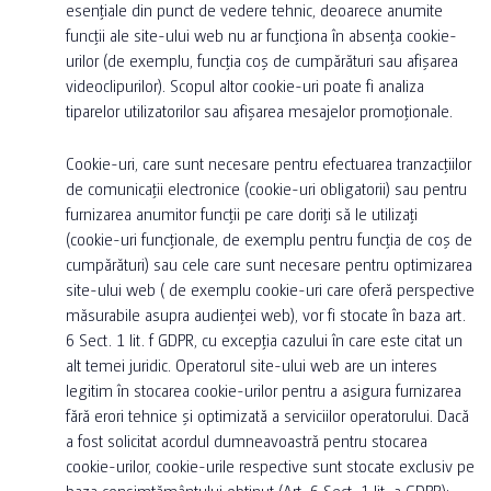
esențiale din punct de vedere tehnic, deoarece anumite
funcții ale site-ului web nu ar funcționa în absența cookie-
urilor (de exemplu, funcția coș de cumpărături sau afișarea
videoclipurilor). Scopul altor cookie-uri poate fi analiza
tiparelor utilizatorilor sau afișarea mesajelor promoționale.
Cookie-uri, care sunt necesare pentru efectuarea tranzacțiilor
de comunicații electronice (cookie-uri obligatorii) sau pentru
furnizarea anumitor funcții pe care doriți să le utilizați
(cookie-uri funcționale, de exemplu pentru funcția de coș de
cumpărături) sau cele care sunt necesare pentru optimizarea
site-ului web ( de exemplu cookie-uri care oferă perspective
măsurabile asupra audienței web), vor fi stocate în baza art.
6 Sect. 1 lit. f GDPR, cu excepția cazului în care este citat un
alt temei juridic. Operatorul site-ului web are un interes
legitim în stocarea cookie-urilor pentru a asigura furnizarea
fără erori tehnice și optimizată a serviciilor operatorului. Dacă
a fost solicitat acordul dumneavoastră pentru stocarea
cookie-urilor, cookie-urile respective sunt stocate exclusiv pe
baza consimțământului obținut (Art. 6 Sect. 1 lit. a GDPR);