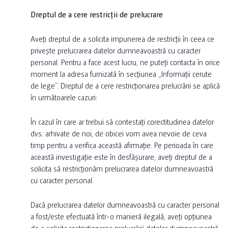
Dreptul de a cere restricții de prelucrare
Aveți dreptul de a solicita impunerea de restricții în ceea ce
privește prelucrarea datelor dumneavoastră cu caracter
personal. Pentru a face acest lucru, ne puteți contacta în orice
moment la adresa furnizată în secțiunea „Informații cerute
de lege”. Dreptul de a cere restricționarea prelucrării se aplică
în următoarele cazuri:
În cazul în care ar trebui să contestați corectitudinea datelor
dvs. arhivate de noi, de obicei vom avea nevoie de ceva
timp pentru a verifica această afirmație. Pe perioada în care
această investigație este în desfășurare, aveți dreptul de a
solicita să restricționăm prelucrarea datelor dumneavoastră
cu caracter personal.
Dacă prelucrarea datelor dumneavoastră cu caracter personal
a fost/este efectuată într-o manieră ilegală, aveți opțiunea
de a solicita restricționarea prelucrării datelor dumneavoastră