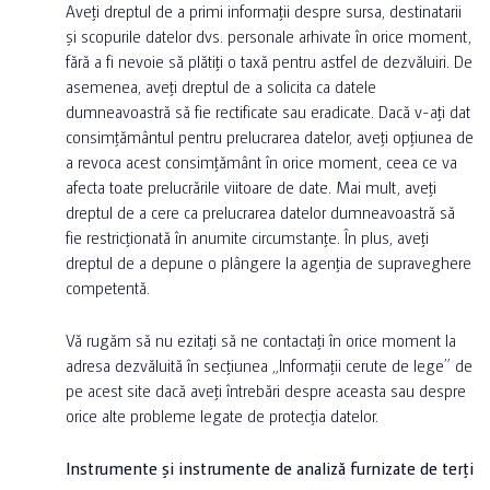
Aveți dreptul de a primi informații despre sursa, destinatarii
și scopurile datelor dvs. personale arhivate în orice moment,
fără a fi nevoie să plătiți o taxă pentru astfel de dezvăluiri. De
asemenea, aveți dreptul de a solicita ca datele
dumneavoastră să fie rectificate sau eradicate. Dacă v-ați dat
consimțământul pentru prelucrarea datelor, aveți opțiunea de
a revoca acest consimțământ în orice moment, ceea ce va
afecta toate prelucrările viitoare de date. Mai mult, aveți
dreptul de a cere ca prelucrarea datelor dumneavoastră să
fie restricționată în anumite circumstanțe. În plus, aveți
dreptul de a depune o plângere la agenția de supraveghere
competentă.
Vă rugăm să nu ezitați să ne contactați în orice moment la
adresa dezvăluită în secțiunea „Informații cerute de lege” de
pe acest site dacă aveți întrebări despre aceasta sau despre
orice alte probleme legate de protecția datelor.
Instrumente și instrumente de analiză furnizate de terți