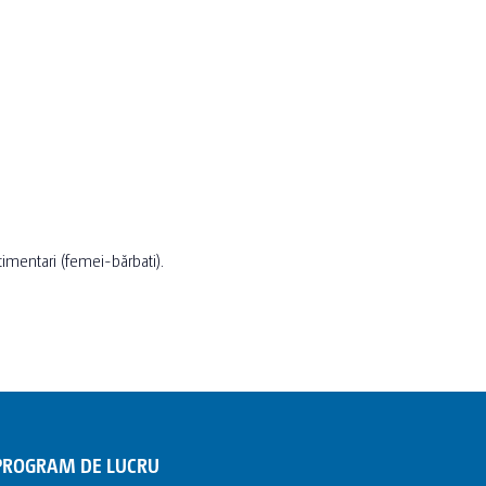
timentari (femei-bărbati).
PROGRAM DE LUCRU