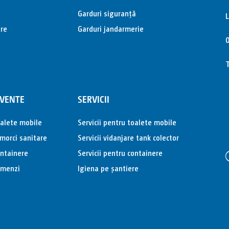
Garduri siguranță
L
are
Garduri jandarmerie
0
T
CVENTE
SERVICII
oalete mobile
Servicii pentru toalete mobile
emorci sanitare
Servicii vidanjare tank colector
ontainere
Servicii pentru containere
omenzi
Igiena pe șantiere