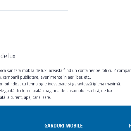
 de lux
rcă sanitară mobilă de lux, aceasta fiind un container pe roti cu 2 compar
le, campanii publicitare, evenimente in aer liber, etc..
fort ridicat cu tehnologie inovatoare si garantează igiena maximă.
elegantă din lemn arată imaginea de ansamblu estetică, de lux.
ată la curent, apă, canalizare.
GARDURI MOBILE