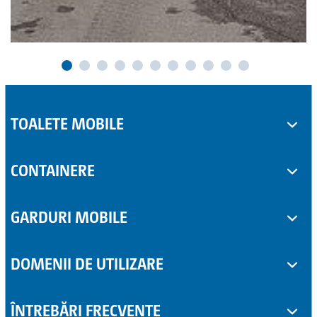
TOALETE MOBILE
Toalete ecologice mobile
CONTAINERE
TOI® CARE
Container office
VIP Trailer TOI® ECO
GARDURI MOBILE
Container depozitare
Lavoare mobile
Garduri siguranță
DOMENII DE UTILIZARE
Garduri jandarmerie
Construcții private
ÎNTREBĂRI FRECVENTE