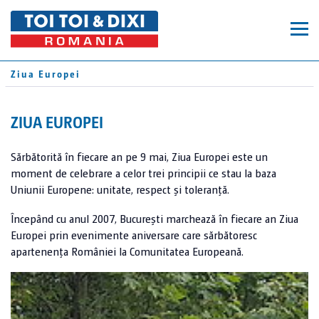
TOALETE MOBILE
Ziua Europei
TOALETE ECOLOGICE MOBILE
CONTAINERE
NOU! TOI® HYGIENE+
ZIUA EUROPEI
CONTAINER OFFICE
GARDURI MOBILE
NOU! DIXI® GREEN
Sărbătorită în fiecare an pe 9 mai, Ziua Europei este un
TOI® FRESH
moment de celebrare a celor trei principii ce stau la baza
CONTAINER DEPOZITARE
GARDURI SIGURANȚĂ
SERVICII
Uniunii Europene: unitate, respect și toleranță.
TOI® WATER
Începând cu anul 2007, București marchează în fiecare an Ziua
TOI® CAP
GARDURI JANDARMERIE
DOMENII DE UTILIZARE
COMPANIA
Europei prin evenimente aniversare care sărbătoresc
DIXI® PLUS
apartenența României la Comunitatea Europeană.
CONSTRUCȚII PRIVATE
DIXI® B
TOI TOI & DIXI GROUP
COMENZI
CONSTRUCȚII PUBLICE
DIXI®
ISTORIA NOASTRĂ
EVENIMENTE PRIVATE